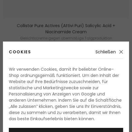
Collistar Pure Actives (Attivi Puri) Salicylic Acid +
Niacinamide Cream
Gesichtscreme gegen übermäßige Talgproduktion
50 ml
Lieferbar
COOKIES
Schließen
26.70 Fr.
53.35 Fr. / 100 ml
Wir verwenden Cookies, damit Ihr beliebter Online-
Shop ordnungsgemäß funktioniert. Um den Inhalt der
Website auf Ihre Bedürfnisse zuzuschneiden, für
Wie lässt sich Niacinamid
statistische und Marketingzwecke sowie zur
kombinieren
Personalisierung von Anzeigen von Google und
anderen Unternehmen. Indem Sie auf die Schaltfläche
„Alle zulassen“ klicken, geben Sie uns Ihr Einverständnis,
In der Kosmetik begegnet man Niacinamid häufig in Form
diese zu sammeln und zu verarbeiten, damit wir Ihnen
von Seren, Cremen, Tonika, aber es findet sich auch in
das beste Einkaufserlebnis bieten können.
Gesichtswässern, Gesichtsmasken, Körperkosmetik und
sogar auch in einigen Schminkprodukten wie etwa Make-up.