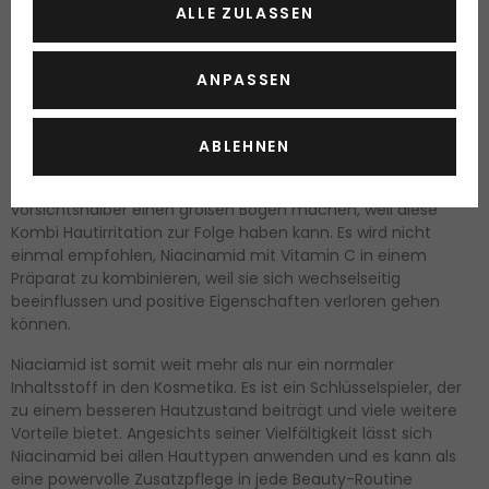
Seine Vielfalt von Fähigkeiten bestimmt Niacinamid für die
ALLE ZULASSEN
Anwendung in Kombination mit verschiedenartigen anderen
Inhaltsstoffen wie z. B. mit Hyaluronsäure für größtmögliche
Feuchtigkeitszufuhr, mit Vitamin C für einen strahlenden
ANPASSEN
Teint oder mit Retinol zur Faltenminderung vor.
Es gibt jedoch auch Substanzen, mit denen Niacinamid auf
ABLEHNEN
keinen Fall kombiniert werden darf. So sollten Sie bei der
Anwendung von AHAs und BHAs, um Niacinamid
vorsichtshalber einen großen Bogen machen, weil diese
Kombi Hautirritation zur Folge haben kann. Es wird nicht
einmal empfohlen, Niacinamid mit Vitamin C in einem
Präparat zu kombinieren, weil sie sich wechselseitig
beeinflussen und positive Eigenschaften verloren gehen
können.
Niaciamid ist somit weit mehr als nur ein normaler
Inhaltsstoff in den Kosmetika. Es ist ein Schlüsselspieler, der
zu einem besseren Hautzustand beiträgt und viele weitere
Vorteile bietet. Angesichts seiner Vielfältigkeit lässt sich
Niacinamid bei allen Hauttypen anwenden und es kann als
eine powervolle Zusatzpflege in jede Beauty-Routine