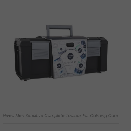
Nivea Men Sensitive Complete Toolbox For Calming Care