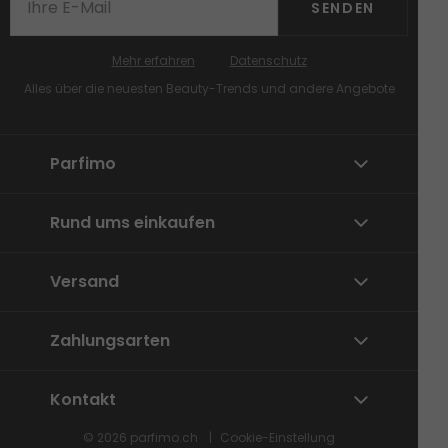
verspielten Farbrausch bereit!
SENDEN
Mehr erfahren
Datenschutz
Alles über die neuesten Beauty-Trends und andere Angebote
Parfimo
Rund ums einkaufen
Versand
Zahlungsarten
Kontakt
© 2026
parfimo.ch
Cookie-Einstellung