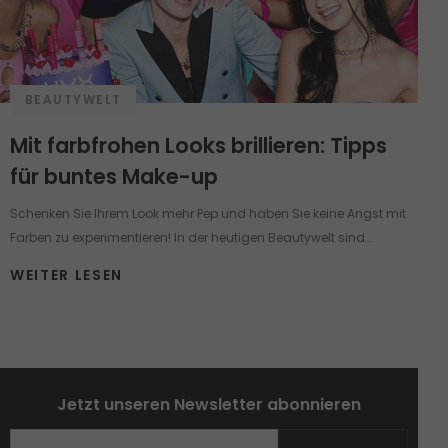
BEAUTYWELT
Mit farbfrohen Looks brillieren: Tipps
für buntes Make-up
Schenken Sie Ihrem Look mehr Pep und haben Sie keine Angst mit
Farben zu experimentieren! In der heutigen Beautywelt sind
verschiedene Make-up Looks eine Art von Fashionstatement und
WEITER LESEN
bieten zugleich die Möglichkeit, die Schönheit zu betonen, die
Persönlichkeit, den eigenen Selbstwert und die Kreativität zum
Ausdruck zu bringen. Egal ob ein unerfahrenes Küken oder ein
smarter Make-up Artist im folgenden Artikel finden Sie einfache
Schmink-Tipps, effektvolle Techniken zum Nachmachen und
Jetzt unseren Newsletter abonnieren
Produkte, die Ihre Haut zum Strahlen bringen und zugleich
pflegen. Machen Sie sich auf peppige Make-up-Challenges und