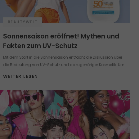
BEAUTYWELT
Sonnensaison eröffnet! Mythen und
Fakten zum UV-Schutz
Mit dem Start in die Sonnensaison entfacht die Diskussion über
die Bedeutung von UV-Schutz und dazugehöriger Kosmetik. Um
Sonnenschutz ranken sich viele Mythen und Pflegemärchen, die
WEITER LESEN
selbst einen gut informierten Menschen in Verwirrung bringen
können. Nehmen wir jetzt einige der häufigsten Behauptungen
über die Pflegeprodukte mit UV-Schutz unter die Lupe.