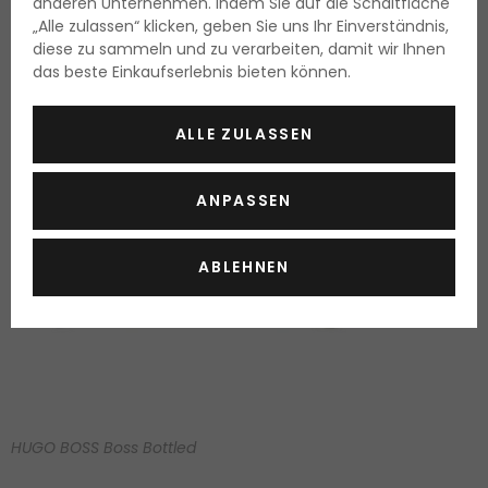
anderen Unternehmen. Indem Sie auf die Schaltfläche
„Alle zulassen“ klicken, geben Sie uns Ihr Einverständnis,
diese zu sammeln und zu verarbeiten, damit wir Ihnen
das beste Einkaufserlebnis bieten können.
ALLE ZULASSEN
ANPASSEN
ABLEHNEN
HUGO BOSS Boss Bottled