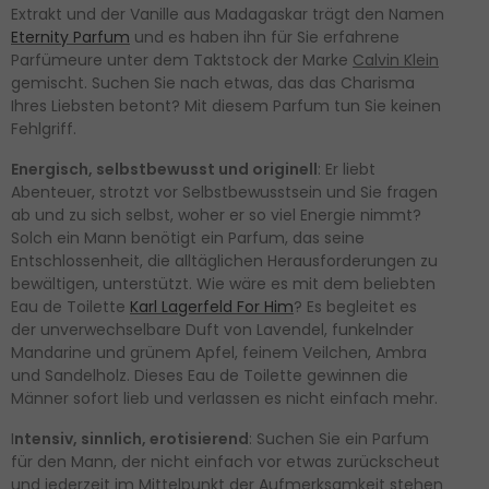
Extrakt und der Vanille aus Madagaskar trägt den Namen
Eternity Parfum
und es haben ihn für Sie erfahrene
Parfümeure unter dem Taktstock der Marke
Calvin Klein
gemischt. Suchen Sie nach etwas, das das Charisma
Ihres Liebsten betont? Mit diesem Parfum tun Sie keinen
Fehlgriff.
Energisch, selbstbewusst und originell
: Er liebt
Abenteuer, strotzt vor Selbstbewusstsein und Sie fragen
ab und zu sich selbst, woher er so viel Energie nimmt?
Solch ein Mann benötigt ein Parfum, das seine
Entschlossenheit, die alltäglichen Herausforderungen zu
bewältigen, unterstützt. Wie wäre es mit dem beliebten
Eau de Toilette
Karl Lagerfeld For Him
? Es begleitet es
der unverwechselbare Duft von Lavendel, funkelnder
Mandarine und grünem Apfel, feinem Veilchen, Ambra
und Sandelholz. Dieses Eau de Toilette gewinnen die
Männer sofort lieb und verlassen es nicht einfach mehr.
I
ntensiv, sinnlich, erotisierend
: Suchen Sie ein Parfum
für den Mann, der nicht einfach vor etwas zurückscheut
und jederzeit im Mittelpunkt der Aufmerksamkeit stehen