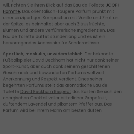
will, richten Sie Ihren Blick auf das Eau de Toilette
JOOP!
Homme
. Das orientalisch-fougere Parfum prunkt mit
einer einzigartigen Komposition mit Vanille und Zimt an
der Spitze, es beinhaltet aber auch Zitrusfrüchte,
Blumen und andere verführerische Ingredienzien. Das
Eau de Toilette duftet stundenlang und es ist ein
hervorragendes Accessoire für Sonderanlässe.
Sportlich, maskulin, unwiderstehlich
: Der bekannte
Fußballspieler David Beckham hat nicht nur dank seiner
Sport-Kunst, aber auch dank seinem geschliffenen
Geschmack und bewunderten Parfums weltweit
Anerkennung und Respekt verdient. Eines seiner
begehrten Parfums stellt das aromatische Eau de
Toilette
David Beckham Respect
dar. Kosten Sie sich den
energischen Cocktail voller bitterlicher Grapefruit,
duftendem Lavendel und pikantem Pfeffer aus. Das
Parfum wird bei Ihrem Mann am besten duften.