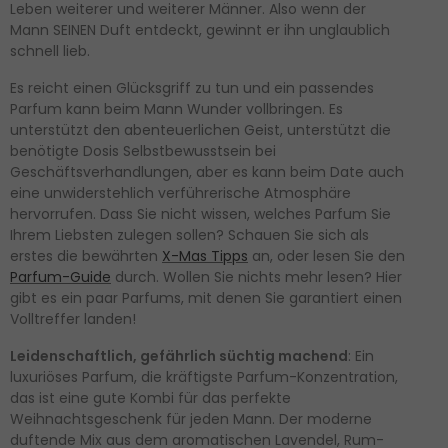
Leben weiterer und weiterer Männer. Also wenn der
Mann SEINEN Duft entdeckt, gewinnt er ihn unglaublich
schnell lieb.
Es reicht einen Glücksgriff zu tun und ein passendes
Parfum kann beim Mann Wunder vollbringen. Es
unterstützt den abenteuerlichen Geist, unterstützt die
benötigte Dosis Selbstbewusstsein bei
Geschäftsverhandlungen, aber es kann beim Date auch
eine unwiderstehlich verführerische Atmosphäre
hervorrufen. Dass Sie nicht wissen, welches Parfum Sie
Ihrem Liebsten zulegen sollen? Schauen Sie sich als
erstes die bewährten
X-Mas Tipps
an, oder lesen Sie den
Parfum-Guide
durch. Wollen Sie nichts mehr lesen? Hier
gibt es ein paar Parfums, mit denen Sie garantiert einen
Volltreffer landen!
Leidenschaftlich, gefährlich süchtig machend
: Ein
luxuriöses Parfum, die kräftigste Parfum-Konzentration,
das ist eine gute Kombi für das perfekte
Weihnachtsgeschenk für jeden Mann. Der moderne
duftende Mix aus dem aromatischen Lavendel, Rum-