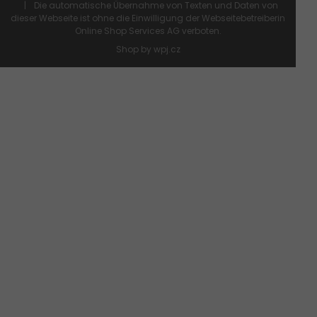
Die automatische Übernahme von Texten und Daten von
dieser Webseite ist ohne die Einwilligung der Webseitebetreiberin
Online Shop Services
AG verboten.
Shop by
wpj.cz