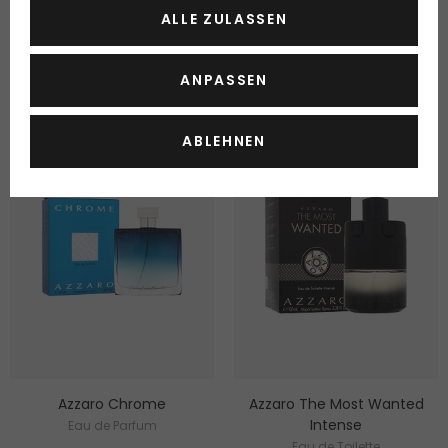
Lieferbar 2 Varianten
Lieferbar
ALLE ZULASSEN
ab 48.15 Fr.
19.30 Fr.
ab 96.30 Fr. / 100 ml
19.30 Fr. / 100 ml
ANPASSEN
ABLEHNEN
Azzaro Chrome
Azzaro The Most Wanted
Intense
Eau de Parfum
Eau de Toilette