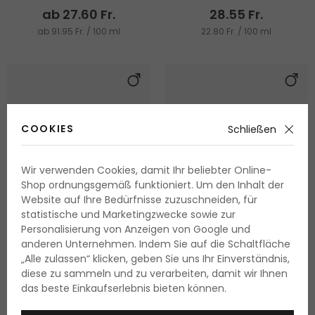
ab 27.60 Fr.
28.55 Fr.
ab 91.95 Fr. / 100 ml
22.80 Fr. / 100 ml
COOKIES
Schließen
Wir verwenden Cookies, damit Ihr beliebter Online-
Shop ordnungsgemäß funktioniert. Um den Inhalt der
Website auf Ihre Bedürfnisse zuzuschneiden, für
statistische und Marketingzwecke sowie zur
-24%
Personalisierung von Anzeigen von Google und
anderen Unternehmen. Indem Sie auf die Schaltfläche
„Alle zulassen“ klicken, geben Sie uns Ihr Einverständnis,
Azzaro The Most Wanted
Azzaro Sport 2022
diese zu sammeln und zu verarbeiten, damit wir Ihnen
Parfum
Eau de Toilette
das beste Einkaufserlebnis bieten können.
50 ml
|
100 ml
100 ml