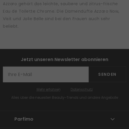
Azzaro gehört das leichte, saubere und zitrus-frische
Eau de Toilette Chrome. Die Damendüfte Azzaro Now,
Visit und Jolie Belle sind bei den Frauen auch sehr
beliebt.
Jetzt unseren Newsletter abonnieren
SENDEN
Mehr erfahren
Datenschutz
Alles über die neuesten Beauty-Trends und andere Angebote
Parfimo