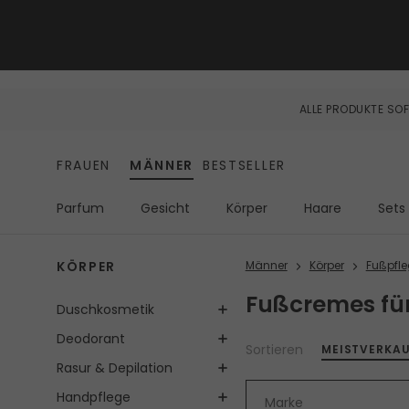
ALLE PRODUKTE SOF
FRAUEN
MÄNNER
BESTSELLER
Parfum
Gesicht
Körper
Haare
Sets
KÖRPER
Männer
Körper
Fußpfl
Fußcremes fü
Duschkosmetik
Deodorant
Sortieren
MEISTVERKA
Rasur & Depilation
Handpflege
Marke