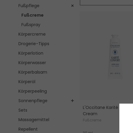
Fußpflege
Fußcreme
Fußspray
Körpercreme
Drogerie-Tipps
Körperlotion
Körperwasser
Körperbalsam
Körperöl
Körperpeeling
Sonnenpflege
L'Occitane Karité Confo
Sets
Cream
Massagemittel
Fußcreme
Repellent
8
30 ml