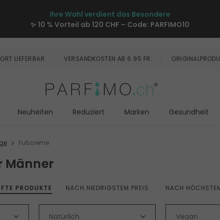
Ihre Wahl verdient das Besondere
✨ 10 % Vorteil ab 120 CHF – Code:
PARFIMO10
ORT LIEFERBAR
VERSANDKOSTEN AB 6.95 FR.
ORIGINALPRODU
Neuheiten
Reduziert
Marken
Gesundheit
ege
Fußcreme
r Männer
UFTE PRODUKTE
NACH NIEDRIGSTEM PREIS
NACH HÖCHSTEM
Natürlich
Vegan