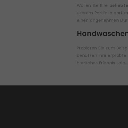
Wollen Sie Ihre
beliebt
userem Portfolio parfüm
einen angenehmen Duf
Handwaschen –
Probieren Sie zum Beisp
benutzen ihre erprobte
herrliches Erlebnis sei