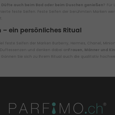
e Düfte auch beim Bad oder beim Duschen genießen
? Für 
ierte feste Seifen. Feste Seifen der berühmten Marken werd
t.
 ein persönliches Ritual
iel feste Seifen der Marken Burberry, Hermes, Chanel, Mini
 Duftessenzen und denken dabei an
Frauen, Männer und Kin
n… Gönnen Sie sich zu Ihrem Ritual auch die qualitativ hochw