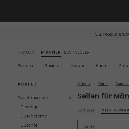
ALLE PRODUKTE SOF
FRAUEN
MÄNNER
BESTSELLER
Parfum
Gesicht
Körper
Haare
Sets
KÖRPER
Männer
Körper
Duschk
Seifen für Mä
Duschkosmetik
Duschgel
Sortieren
MEISTVERKA
Duschcreme
Duschöl
Marke