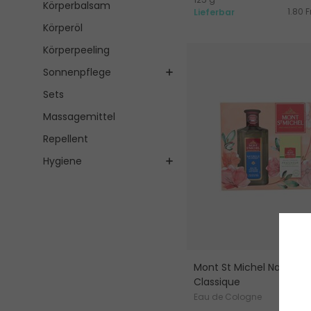
Körperbalsam
1.80 F
Lieferbar
Körperöl
Körperpeeling
Sonnenpflege
Sets
Massagemittel
Repellent
Hygiene
Mont St Michel Naturelle
Classique
Eau de Cologne