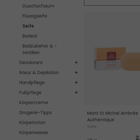
Duschschaum
Flüssigseife
Seife
Badeöl
Badzubehör & -
textilien
Deodorant
Rasur & Depilation
Handpflege
Fußpflege
Körpercreme
Drogerie-Tipps
Mont St Michel Ambrée
Authentique
Körperlotion
Seife
Körperwasser
2
125 g