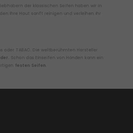
Liebhabern der klassischen Seifen haben wir in
en Ihre Haut sanft reinigen und verleihen ihr
ons oder TABAC. Die weltberühmten Hersteller
der.
Schon das Einseifen von Händen kann ein
ertigen
festen Seifen
.