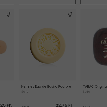
Hermes Eau de Basilic Pourpre
TABAC Origina
Seife
Seife
.25 Fr.
22.75 Fr.
100 g
100 g