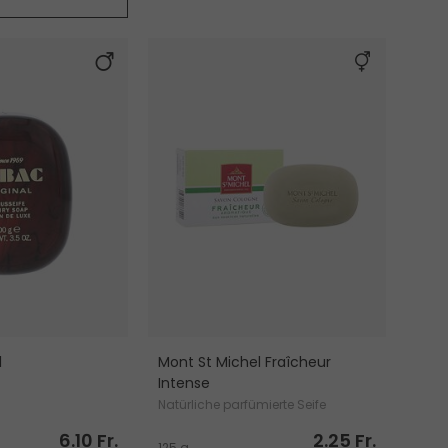
l
Mont St Michel Fraîcheur
Intense
Natürliche parfümierte Seife
6.10 Fr.
2.25 Fr.
125 g