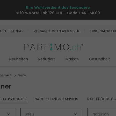
Ihre Wahl verdient das Besondere
✨ 10 % Vorteil ab 120 CHF – Code:
PARFIMO10
ORT LIEFERBAR
VERSANDKOSTEN AB 6.95 FR.
ORIGINALPRODU
Neuheiten
Reduziert
Marken
Gesundheit
osmetik
Seife
nner
UFTE PRODUKTE
NACH NIEDRIGSTEM PREIS
NACH HÖCHSTEM
Preis
Natürlich