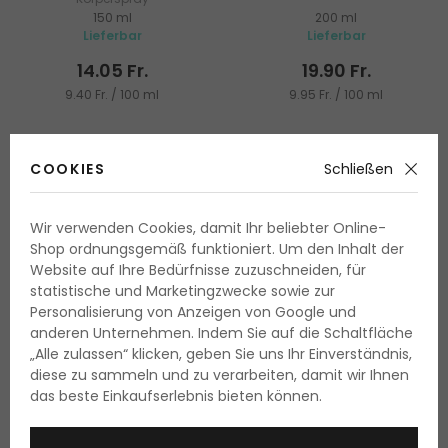
150 ml
200 ml
Lieferbar
Lieferbar
14.05 Fr.
19.90 Fr.
9.40 Fr. / 100 ml
9.95 Fr. / 100 ml
COOKIES
Schließen
Wir verwenden Cookies, damit Ihr beliebter Online-
Shop ordnungsgemäß funktioniert. Um den Inhalt der
Website auf Ihre Bedürfnisse zuzuschneiden, für
statistische und Marketingzwecke sowie zur
Personalisierung von Anzeigen von Google und
anderen Unternehmen. Indem Sie auf die Schaltfläche
„Alle zulassen“ klicken, geben Sie uns Ihr Einverständnis,
diese zu sammeln und zu verarbeiten, damit wir Ihnen
das beste Einkaufserlebnis bieten können.
Fila Black
Lattafa Ana Abiyedh