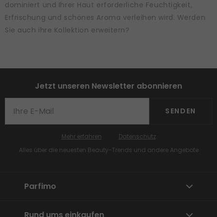
dominiert und Ihrer Haut erforderliche Feuchtigkeit,
Erfrischung und schönes Aroma verleihen wird. Werden
Sie auch ihre Kollektion erweitern?
Jetzt unseren Newsletter abonnieren
SENDEN
Mehr erfahren
Datenschutz
Alles über die neuesten Beauty-Trends und andere Angebote
Parfimo
Rund ums einkaufen