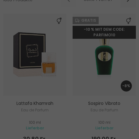
GRATIS
-10 % MIT DEM CODE:
PARFIMO10
-8%
Lattafa Khamrah
Sospiro Vibrato
Eau de Parfum
Eau de Parfum
100 ml
100 ml
Lieferbar
Lieferbar
30.80 Fr.
190.00 Fr.