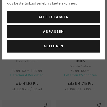
das beste Einkaufserlebnis bieten können.
ALLE ZULASSEN
ANPASSEN
-26%
ABLEHNEN
Versace Eros Flame
Serge Lutens La Fille de
Berlin
Eau de Parfum
Eau de Parfum
30 ml
|
50 ml
|
100 ml
50 ml
|
100 ml
Lieferbar 4 Varianten
Lieferbar 2 Varianten
ab 41.10 Fr.
ab 54.75 Fr.
ab 136.95 Fr. / 100 ml
ab 109.50 Fr. / 100 ml