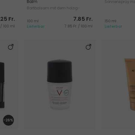
Balm
Sonnenspray mi
Bartbalsam mit dem holzig-
würzigen Duft
25 Fr.
7.85 Fr.
100 ml
150 ml
 / 100 ml
7.85 Fr. / 100 ml
Lieferbar
Lieferbar
-26%