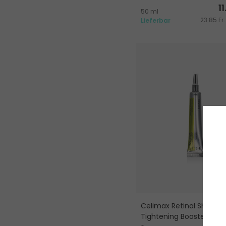
starkes Schwitzen
11
50 ml
23.85 Fr.
Lieferbar
Celimax Retinal Shot
Tightening Booster