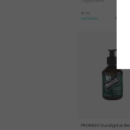
Tagescreme
17
15 ml
119.65 Fr
Lieferbar
PRORASO Eucalyptus Be