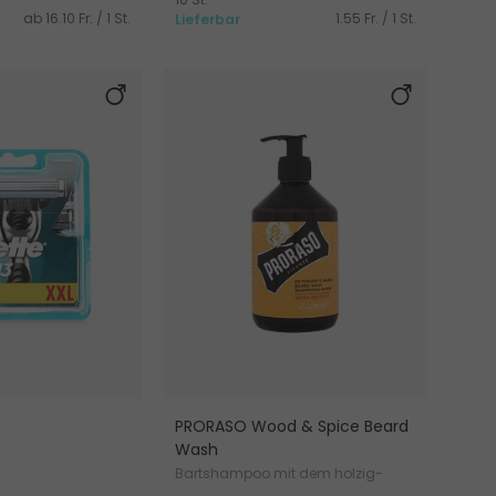
ab 16.10 Fr. / 1 St.
1.55 Fr. / 1 St.
Lieferbar
3
PRORASO Wood & Spice Beard
Wash
Bartshampoo mit dem holzig-