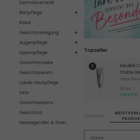
Dermokosmetik
Bartpflege
Rasur
Gesichtsreinigung
Augenpflege
Topseller
Lippenpflege
Gesichtsmaske
Medik8 Cr
Stable Re
Gesichtsserum
Gesichts
Lokale Hautpflege
30 ml
Sets
Lieferbar
Gesichtsessenz
Gesichtsöl
MEISTVERK
Sortieren
PRODUK
Massageroller & Stein
Marke