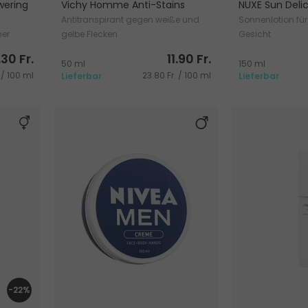
wering
Vichy Homme Anti-Stains
NUXE Sun Delic
Antitranspirant gegen weiße und
Sonnenlotion für
ner
gelbe Flecken
Gesicht
30 Fr.
11.90 Fr.
50 ml
150 ml
 / 100 ml
23.80 Fr. / 100 ml
Lieferbar
Lieferbar
-22%