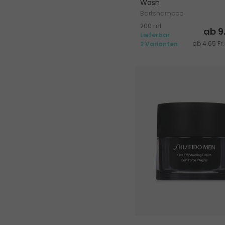
Wash
Bartshampoo
200 ml
ab 9.
Lieferbar
ab 4.65 Fr.
2 Varianten