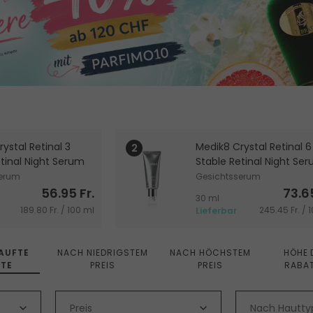
ystal Retinal 3
Medik8 Crystal Retinal 6
tinal Night Serum
Stable Retinal Night Se
serum
Gesichtsserum
56.95 Fr.
73.65
30 ml
189.80 Fr. / 100 ml
245.45 Fr. / 
Lieferbar
AUFTE
NACH NIEDRIGSTEM
NACH HÖCHSTEM
HÖHE 
TE
PREIS
PREIS
RABA
Preis
Nach Hautty