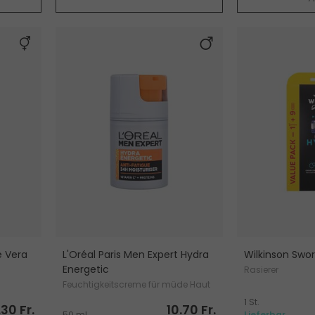
e Vera
L'Oréal Paris Men Expert Hydra
Wilkinson Swo
Energetic
Rasierer
Feuchtigkeitscreme für müde Haut
1 St.
.30 Fr.
10.70 Fr.
50 ml
Lieferbar