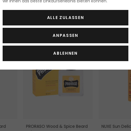
wir Ihnen das beste Einkaufserlebnis bieten können.
Bartshampoo
200 ml
.95 Fr.
ab 7.80 Fr.
Lieferbar
50 ml
ALLE ZULASSEN
. / 100 ml
ab 3.90 Fr. / 100 ml
2 Varianten
Lieferbar
ANPASSEN
ABLEHNEN
ard
PRORASO Wood & Spice Beard
NUXE Sun Deli