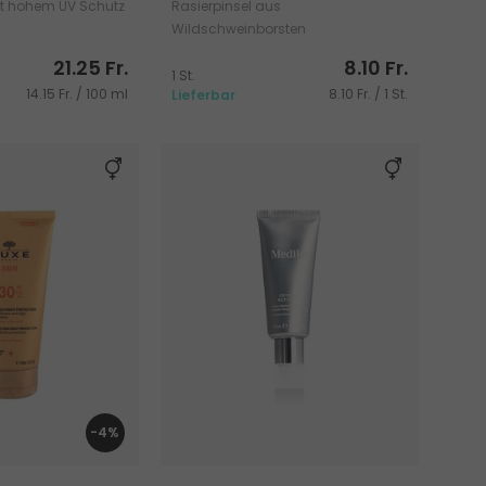
t hohem UV Schutz
Rasierpinsel aus
Wildschweinborsten
21.25 Fr.
8.10 Fr.
1 St.
14.15 Fr. / 100 ml
8.10 Fr. / 1 St.
Lieferbar
-4%