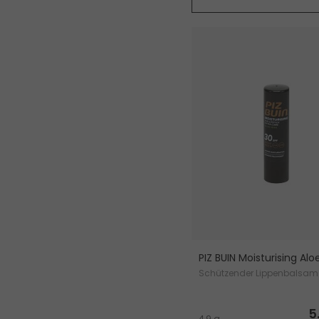
PIZ BUIN Moisturising Alo
Schützender Lippenbalsam
5
4,9 g