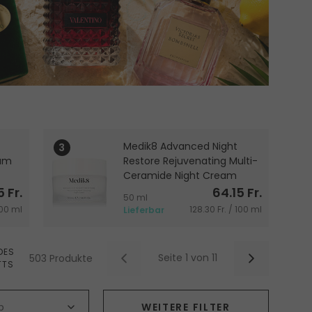
Medik8 Advanced Night
rum
Restore Rejuvenating Multi-
Ceramide Night Cream
 Fr.
64.15 Fr.
Nachtcreme
50 ml
100 ml
128.30 Fr. / 100 ml
Lieferbar
DES
Seite 1 von 11
503 Produkte
TTS
p
Nach Hautproblem
WEITERE FILTER