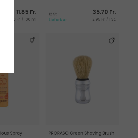
11.85 Fr.
35.70 Fr.
12 St.
23.70 Fr. / 100 ml
2.95 Fr. / 1 St.
Lieferbar
cious Spray
PRORASO Green Shaving Brush