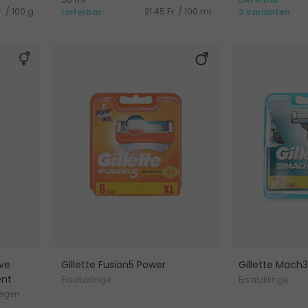
. / 100 g
21.45 Fr. / 100 ml
Lieferbar
2 Varianten
ve
Gillette Fusion5 Power
Gillette Mach
ent
Ersatzklinge
Ersatzklinge
gegen