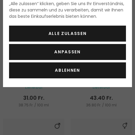
„Alle zulassen“ klicken, geben Sie uns Ihr Einverständnis,
diese zu sammeln und zu verarbeiten, damit wir Ihnen
das beste Einkaufserlebnis bieten können.
ALLE ZULASSEN
ANPASSEN
Sachajuan Hair Wax
K18 AstroLift
ABLEHNEN
Haarwachs
Für Haarvolumen
80 ml
118 ml
Lieferbar
Lieferbar
31.00 Fr.
43.40 Fr.
38.75 Fr. / 100 ml
36.80 Fr. / 100 ml