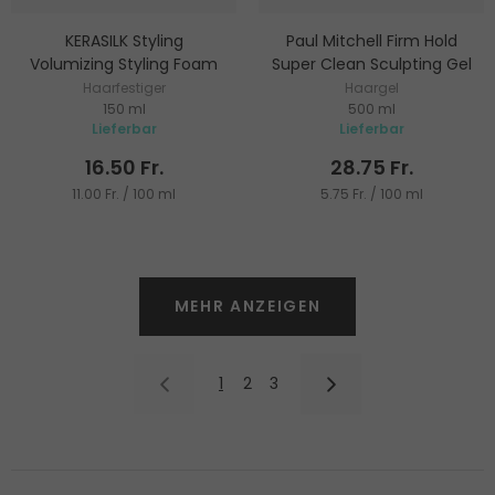
KERASILK Styling
Paul Mitchell Firm Hold
Volumizing Styling Foam
Super Clean Sculpting Gel
Haarfestiger
Haargel
150 ml
500 ml
Lieferbar
Lieferbar
16.50 Fr.
28.75 Fr.
11.00 Fr. / 100 ml
5.75 Fr. / 100 ml
MEHR ANZEIGEN
1
2
3