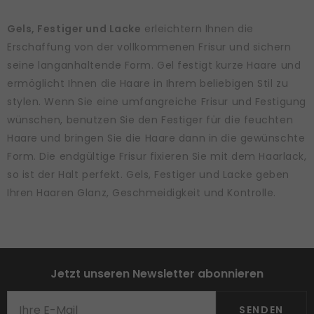
Gels, Festiger und Lacke
erleichtern Ihnen die
Erschaffung von der vollkommenen Frisur und sichern
seine langanhaltende Form. Gel festigt kurze Haare und
ermöglicht Ihnen die Haare in Ihrem beliebigen Stil zu
stylen. Wenn Sie eine umfangreiche Frisur und Festigung
wünschen, benutzen Sie den Festiger für die feuchten
Haare und bringen Sie die Haare dann in die gewünschte
Form. Die endgültige Frisur fixieren Sie mit dem Haarlack,
so ist der Halt perfekt. Gels, Festiger und Lacke geben
Ihren Haaren Glanz, Geschmeidigkeit und Kontrolle.
Jetzt unseren Newsletter abonnieren
SENDEN