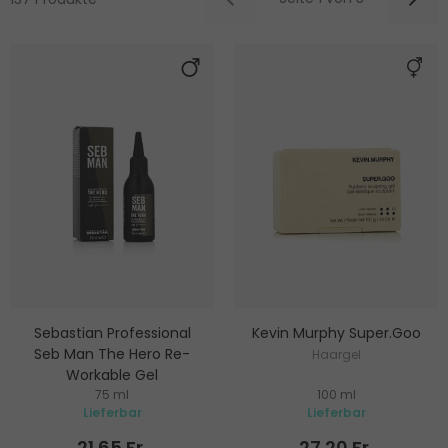
Sebastian Professional
Kevin Murphy Super.Goo
Seb Man The Hero Re-
Haargel
Workable Gel
75 ml
100 ml
Haargel
Lieferbar
Lieferbar
21.65 Fr.
27.20 Fr.