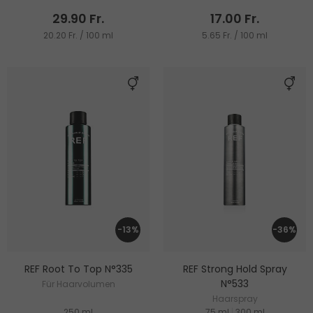
29.90 Fr.
17.00 Fr.
20.20 Fr. / 100 ml
5.65 Fr. / 100 ml
-13%
-36%
REF Root To Top N°335
REF Strong Hold Spray
N°533
Für Haarvolumen
Haarspray
250 ml
75 ml
|
300 ml