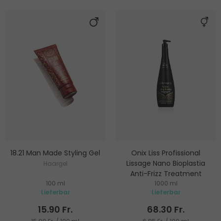
18.21 Man Made Styling Gel
Onix Liss Profissional
Lissage Nano Bioplastia
Haargel
Anti-Frizz Treatment
100 ml
1000 ml
Für Glättung
Lieferbar
Lieferbar
15.90 Fr.
68.30 Fr.