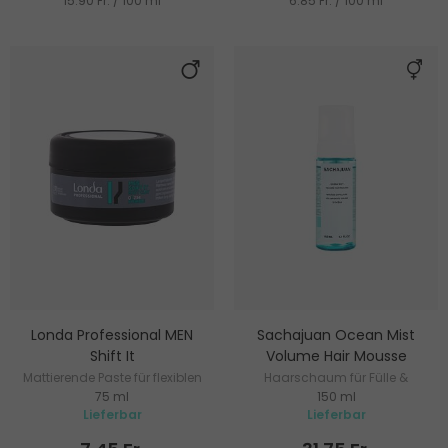
15.90 Fr. / 100 ml
6.85 Fr. / 100 ml
Londa Professional MEN
Sachajuan Ocean Mist
Shift It
Volume Hair Mousse
Mattierende Paste für flexiblen
Haarschaum für Fülle &
75 ml
150 ml
Halt
Feuchtigkeitszufuhr
Lieferbar
Lieferbar