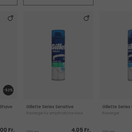
-52%
e Shave
Gillette Series Sensitive
Gillette Serie
Rasiergel für empfindliche Haut
Rasiergel
asiergel
.00 Fr.
4.05 Fr.
200 ml
200 ml