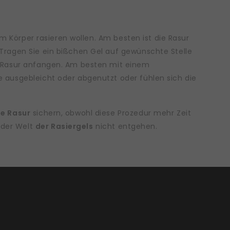
em Körper rasieren wollen. Am besten ist die Rasur
 Tragen Sie ein bißchen Gel auf gewünschte Stelle
r Rasur anfangen. Am besten mit einem
sie ausgebleicht oder abgenutzt oder fühlen sich die
se Rasur
sichern, obwohl diese Prozedur mehr Zeit
n der Welt
der Rasiergels
nicht entgehen.