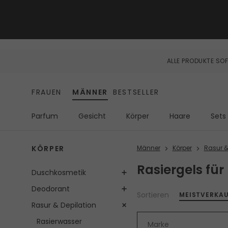
ALLE PRODUKTE SOF
FRAUEN
MÄNNER
BESTSELLER
Parfum
Gesicht
Körper
Haare
Sets
KÖRPER
Männer
Körper
Rasur &
Rasiergels fü
Duschkosmetik
Deodorant
Sortieren
MEISTVERKA
Rasur & Depilation
Rasierwasser
Marke