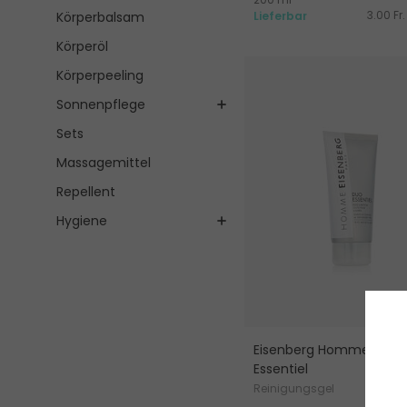
3.00 Fr.
Lieferbar
Körperbalsam
Körperöl
Körperpeeling
Sonnenpflege
Sets
Massagemittel
Repellent
Hygiene
Eisenberg Homme Duo
Essentiel
Reinigungsgel