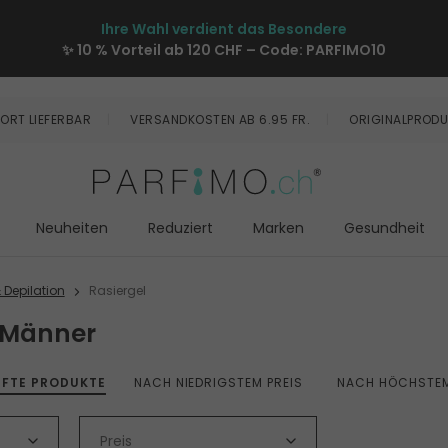
Ihre Wahl verdient das Besondere
✨ 10 % Vorteil ab 120 CHF – Code:
PARFIMO10
ORT LIEFERBAR
VERSANDKOSTEN AB 6.95 FR.
ORIGINALPRODU
Neuheiten
Reduziert
Marken
Gesundheit
 Depilation
Rasiergel
r Männer
UFTE PRODUKTE
NACH NIEDRIGSTEM PREIS
NACH HÖCHSTEM
Preis