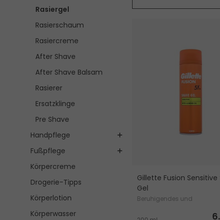
Rasiergel
Rasierschaum
Rasiercreme
After Shave
After Shave Balsam
Rasierer
Ersatzklinge
Pre Shave
Handpflege
Fußpflege
Körpercreme
Gillette Fusion Sensitiv
Drogerie-Tipps
Gel
Körperlotion
Beruhigendes und
feuchtigkeitsspendendes R
Körperwasser
6
200 ml