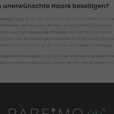
 unerwünschte Haare beseitigen?
siergel
, egal ob Sie das Gesicht, oder andere Stelle auf Ihr
 Duschen
, weil morgens die Haut zu empfindlich sein kann.
Kreisbewegungen
bilden Sie Schaum
. Nun können Sie mit de
rprüfen Sie die Feuchtigkeitsstreifen Ihres Rasierers: Sind 
umpf an? Dann ist es an der Zeit für eine neue Ersatzklinge.
uhigenden Rasiergels
wird Ihnen
die allerbeste problemlo
 Rasiermaschine verbraucht. Lassen Sie sich die Neuheiten i