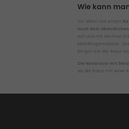
Wie kann man
Vor allem mit einem
Ra
nach dem abendlichen
auf und mit leichten 
Mehrklingenrasierer. Übe
Klingen bei der Rasur st
Die Nassrasur mit ber
als die Rasur mit einer