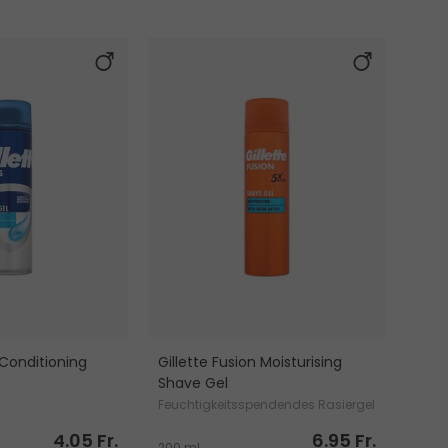
s Conditioning
Gillette Fusion Moisturising
Shave Gel
Feuchtigkeitsspendendes Rasiergel
mit Kakaobutter
4.05 Fr.
6.95 Fr.
200 ml