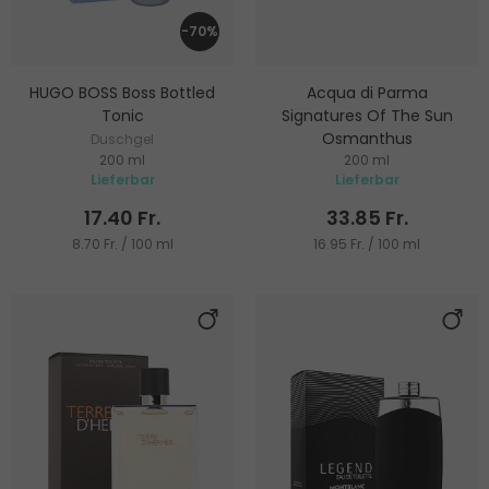
-70%
HUGO BOSS Boss Bottled
Acqua di Parma
Tonic
Signatures Of The Sun
Osmanthus
Duschgel
200 ml
200 ml
Duschgel
Lieferbar
Lieferbar
17.40 Fr.
33.85 Fr.
8.70 Fr. / 100 ml
16.95 Fr. / 100 ml