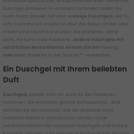
aromatherapeutisches, entspannendes oder nährendes
Duschgel probieren. In unserem Sortiment finden Sie
auch Foam Shower Gel oder
cremige Duschgels
, die für
sehr trockene bis atopische Haut der Babys, Kinder oder
Erwachsene bestimmt wurden. Sie enthalten, keine
Seife, Parfüme oder Parabene
. Andere Duschgels mit
natürlichen Bestandteilen können Sie bei
Peelings
oder
beim Rasieren in der Dusche** verwenden.
Ein Duschgel mit Ihrem beliebten
Duft
Duschgels
passen sehr oft auch zu den beliebten
Parfümen. Sie enthalten gleiche Duftessenzen, dank
welchen Sie die Intensität und die Ausdauer ihres
beliebten Parfüms unterstützen werden. Unter
berühmte Marken der luxuriösen Duschgels und andere
Kosmetik gehören zum Beispiel La Roche-Posay, Bourjois