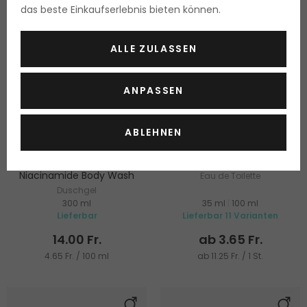
das beste Einkaufserlebnis bieten können.
ALLE ZULASSEN
ANPASSEN
-3%
-12%
ABLEHNEN
APLB Glutathione
Cuba Royal
Niacinamide Body Wash
Eau de Toilette
Duschgel
300 ml
35 ml
|
100 ml
Lieferbar
Lieferbar 11 Varianten
14.00 Fr.
ab 3.65 Fr.
4.65 Fr. / 100 ml
ab 11.25 Fr. / 1 St.