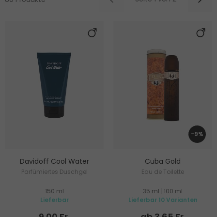
-9%
Davidoff Cool Water
Cuba Gold
Parfümiertes Duschgel
Eau de Toilette
150 ml
35 ml
|
100 ml
Lieferbar
Lieferbar 10 Varianten
9.00 Fr.
ab 3.65 Fr.