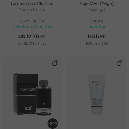
Lamborghini Classico
Ziaja Men (Yego)
Eau de Toilette
Duschgel
125 ml
|
200 ml
300 ml
Lieferbar 2 Varianten
Lieferbar
ab 12.70 Fr.
11.65 Fr.
ab 12.70 Fr. / 1 St.
11.65 Fr. / 1 St.
-34%