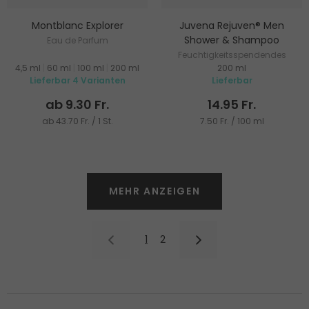
Montblanc Explorer
Juvena Rejuven® Men
Shower & Shampoo
Eau de Parfum
Feuchtigkeitsspendendes
4,5 ml
|
60 ml
|
100 ml
|
200 ml
200 ml
Duschgel und Shampoo 2in1
Lieferbar 4 Varianten
Lieferbar
ab 9.30 Fr.
14.95 Fr.
ab 43.70 Fr. / 1 St.
7.50 Fr. / 100 ml
MEHR ANZEIGEN
1
2