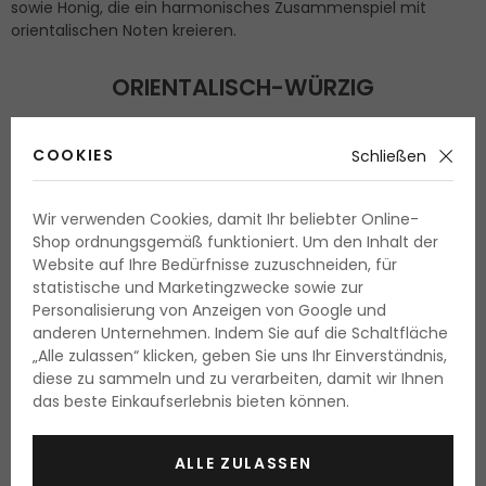
sowie Honig, die ein harmonisches Zusammenspiel mit
orientalischen Noten kreieren.
ORIENTALISCH-WÜRZIG
Pikante Gewürze wie Zimt, Muskatnuss oder Nelke in einem
einzigartigen Zusammenspiel mit duftendem Holz und
COOKIES
Schließen
exotischen Harzen.
•
Christian Dior Fahrenheit Le Parfum
Wir verwenden Cookies, damit Ihr beliebter Online-
Shop ordnungsgemäß funktioniert. Um den Inhalt der
•
Bentley For Men Intense EdP
Website auf Ihre Bedürfnisse zuzuschneiden, für
statistische und Marketingzwecke sowie zur
•
Replay Stone EdT
Personalisierung von Anzeigen von Google und
anderen Unternehmen. Indem Sie auf die Schaltfläche
ORIENTALISCH-BLUMIG
„Alle zulassen“ klicken, geben Sie uns Ihr Einverständnis,
diese zu sammeln und zu verarbeiten, damit wir Ihnen
Die raffinierten Parfums vereinen in sich den Duft von
das beste Einkaufserlebnis bieten können.
Blumen mit der würzigen Basis. Außer den typisch
orientalischen Tönen können Sie hier die Töne von Gardenie,
Tuberose, Tiare-Blume, oder auch Nelke, Orchidee,
ALLE ZULASSEN
Orangenblüte und Jasmin erkennen.