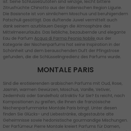
ist. Seine Schlüsselzutaten sind winzige, leicht bittere
Zitrusfrüchte Chinotto aus der italienischen Region Ligurie.
Die Basisnote ist von sinnlichem Moschus und beruhigendem
Patschuli gesättigt. Das duftende Juwel vermittelt auch
dank seinem azurblauen Design die Atmosphäre des
Mittelmeerurlaubs. Das liebliche, bezaubernde und elegante
Eau de Parfum
Acqua di Parma Peonia Nobile
aus der
Kategorie der Nischenparfums hat seine Inspiration in der
Schönheit und dem berauschenden Duft der Pfingstrose
gefunden, die die Schlüsselingredienz des Parfums wurde
.
MONTALE PARIS
Sind die erotisierenden arabischen Parfums mit Oud, Rose,
Jasmin, warmen Gewürzen, Moschus, Vanille, Vetiver,
Zedernholz oder Sandelholz attraktiv für Sie? Es reicht, nach
Kompositionen zu greifen, die Ihnen die französische
Nischenparfummarke Montale Paris bringt. Unter diesen
finden Sie Glücks- und Liebestränke, abgestaubte alte
Geheimnisse sowie hedonistische gourmandige Mischungen.
Der Parfümeur Pierre Montale kreiert Parfums für Damen,