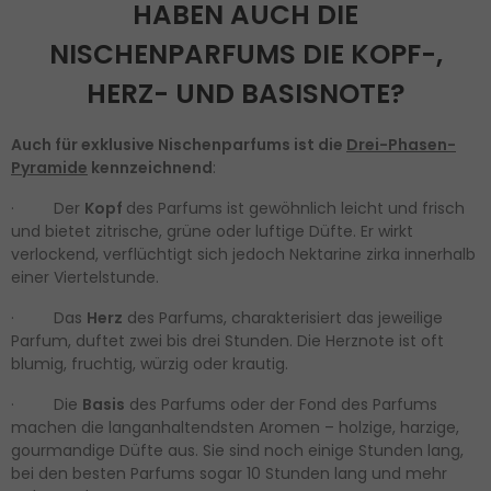
HABEN AUCH DIE
NISCHENPARFUMS DIE KOPF-,
HERZ- UND BASISNOTE?
Auch für exklusive Nischenparfums ist die
Drei-Phasen-
Pyramide
kennzeichnend
:
· Der
Kopf
des Parfums ist gewöhnlich leicht und frisch
und bietet zitrische, grüne oder luftige Düfte. Er wirkt
verlockend, verflüchtigt sich jedoch Nektarine zirka innerhalb
einer Viertelstunde.
· Das
Herz
des Parfums, charakterisiert das jeweilige
Parfum, duftet zwei bis drei Stunden. Die Herznote ist oft
blumig, fruchtig, würzig oder krautig.
· Die
Basis
des Parfums oder der Fond des Parfums
machen die langanhaltendsten Aromen – holzige, harzige,
gourmandige Düfte aus. Sie sind noch einige Stunden lang,
bei den besten Parfums sogar 10 Stunden lang und mehr