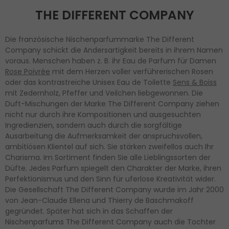
THE DIFFERENT COMPANY
Die französische Nischenparfummarke The Different
Company schickt die Andersartigkeit bereits in ihrem Namen
voraus. Menschen haben z. B. ihr Eau de Parfum für Damen
Rose Poivrée
mit dem Herzen voller verführerischen Rosen
oder das kontrastreiche Unisex Eau de Toilette
Sens & Boiss
mit Zedernholz, Pfeffer und Veilchen liebgewonnen. Die
Duft-Mischungen der Marke The Different Company ziehen
nicht nur durch ihre Kompositionen und ausgesuchten
Ingredienzien, sondern auch durch die sorgfältige
Ausarbeitung die Aufmerksamkeit der anspruchsvollen,
ambitiösen Klientel auf sich. Sie stärken zweifellos auch Ihr
Charisma. Im Sortiment finden Sie alle Lieblingssorten der
Düfte. Jedes Parfum spiegelt den Charakter der Marke, ihren
Perfektionismus und den Sinn für uferlose Kreativität wider.
Die Gesellschaft The Different Company wurde im Jahr 2000
von Jean-Claude Ellena und Thierry de Baschmakoff
gegründet. Später hat sich in das Schaffen der
Nischenparfums The Different Company auch die Tochter