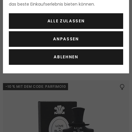
das beste Einkaufserlebnis bieten können.
ALLE ZULASSEN
Montale Aoud Lime
Eau de Parfum
ANPASSEN
100 ml
Lieferbar
ABLEHNEN
82.00 Fr.
82.00 Fr. / 100 ml
-10 % MIT DEM CODE: PARFIMO10