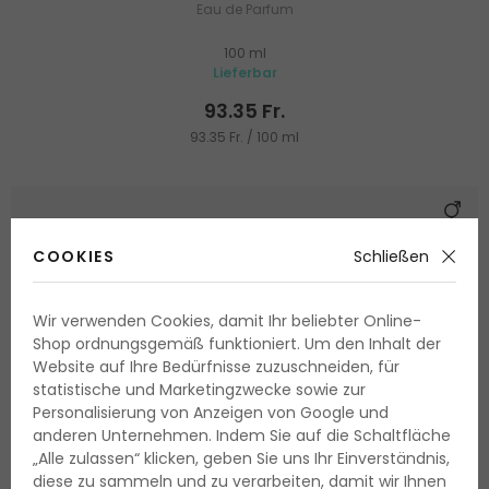
Eau de Parfum
100 ml
Lieferbar
93.35 Fr.
93.35 Fr. / 100 ml
COOKIES
Schließen
Wir verwenden Cookies, damit Ihr beliebter Online-
Shop ordnungsgemäß funktioniert. Um den Inhalt der
Website auf Ihre Bedürfnisse zuzuschneiden, für
statistische und Marketingzwecke sowie zur
Personalisierung von Anzeigen von Google und
anderen Unternehmen. Indem Sie auf die Schaltfläche
„Alle zulassen“ klicken, geben Sie uns Ihr Einverständnis,
diese zu sammeln und zu verarbeiten, damit wir Ihnen