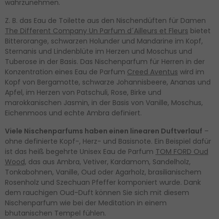
wahrzunehmen.
Z. B. das Eau de Toilette aus den Nischendüften für Damen
The Different Company Un Parfum d´Ailleurs et Fleurs
bietet
Bitterorange, schwarzen Holunder und Mandarine im Kopf,
Sternanis und Lindenblüte im Herzen und Moschus und
Tuberose in der Basis. Das Nischenparfum für Herren in der
Konzentration eines Eau de Parfum
Creed Aventus
wird im
Kopf von Bergamotte, schwarze Johannisbeere, Ananas und
Apfel, im Herzen von Patschuli, Rose, Birke und
marokkanischen Jasmin, in der Basis von Vanille, Moschus,
Eichenmoos und echte Ambra definiert.
Viele Nischenparfums haben einen linearen Duftverlauf
–
ohne definierte Kopf-, Herz- und Basisnote. Ein Beispiel dafür
ist das heiß begehrte Unisex Eau de Parfum
TOM FORD Oud
Wood,
das aus Ambra, Vetiver, Kardamom, Sandelholz,
Tonkabohnen, Vanille, Oud oder Agarholz, brasilianischem
Rosenholz und Szechuan Pfeffer komponiert wurde. Dank
dem rauchigen Oud-Duft können Sie sich mit diesem
Nischenparfum wie bei der Meditation in einem
bhutanischen Tempel fühlen.