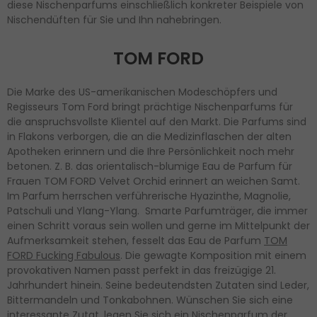
diese Nischenparfums einschließlich konkreter Beispiele von
Nischendüften für Sie und Ihn nahebringen.
TOM FORD
Die Marke des US-amerikanischen Modeschöpfers und
Regisseurs Tom Ford bringt prächtige Nischenparfums für
die anspruchsvollste Klientel auf den Markt. Die Parfums sind
in Flakons verborgen, die an die Medizinflaschen der alten
Apotheken erinnern und die Ihre Persönlichkeit noch mehr
betonen. Z. B. das orientalisch-blumige Eau de Parfum für
Frauen TOM FORD Velvet Orchid erinnert an weichen Samt.
Im Parfum herrschen verführerische Hyazinthe, Magnolie,
Patschuli und Ylang-Ylang. Smarte Parfumträger, die immer
einen Schritt voraus sein wollen und gerne im Mittelpunkt der
Aufmerksamkeit stehen, fesselt das Eau de Parfum
TOM
FORD Fucking Fabulous
. Die gewagte Komposition mit einem
provokativen Namen passt perfekt in das freizügige 21.
Jahrhundert hinein. Seine bedeutendsten Zutaten sind Leder,
Bittermandeln und Tonkabohnen. Wünschen Sie sich eine
interessante Zutat, legen Sie sich ein Nischenparfum der