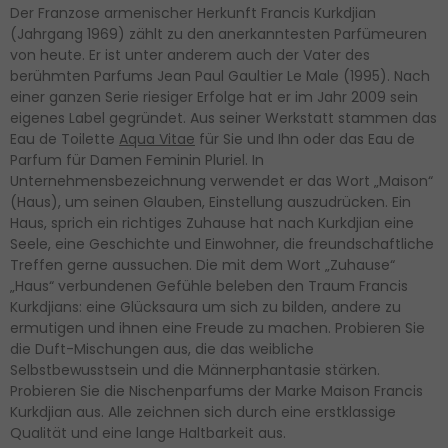
Der Franzose armenischer Herkunft Francis Kurkdjian
(Jahrgang 1969) zählt zu den anerkanntesten Parfümeuren
von heute. Er ist unter anderem auch der Vater des
berühmten Parfums Jean Paul Gaultier Le Male (1995). Nach
einer ganzen Serie riesiger Erfolge hat er im Jahr 2009 sein
eigenes Label gegründet. Aus seiner Werkstatt stammen das
Eau de Toilette
Aqua Vitae
für Sie und Ihn oder das Eau de
Parfum für Damen Feminin Pluriel. In
Unternehmensbezeichnung verwendet er das Wort „Maison“
(Haus), um seinen Glauben, Einstellung auszudrücken. Ein
Haus, sprich ein richtiges Zuhause hat nach Kurkdjian eine
Seele, eine Geschichte und Einwohner, die freundschaftliche
Treffen gerne aussuchen. Die mit dem Wort „Zuhause“
„Haus“ verbundenen Gefühle beleben den Traum Francis
Kurkdjians: eine Glücksaura um sich zu bilden, andere zu
ermutigen und ihnen eine Freude zu machen. Probieren Sie
die Duft-Mischungen aus, die das weibliche
Selbstbewusstsein und die Männerphantasie stärken.
Probieren Sie die Nischenparfums der Marke Maison Francis
Kurkdjian aus. Alle zeichnen sich durch eine erstklassige
Qualität und eine lange Haltbarkeit aus.