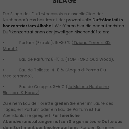
SILAGE
Die Silage des Duft-Accessoires einschließlich der
Nischenparfums bestimmt der
prozentuelle
Duftölanteil in
konzentriertem Alkohol.
Wir führen hier die bedeutendsten
Duftkonzentrationen der jeweiligen Nischendüfte an:
• Parfum (Extrakt): 15–30 % (
Tiziana Terenzi XIX
March
),
• Eau de Parfum: 8–15 % (
TOM FORD Oud Wood
),
• Eau de Toilette: 4–8 % (
Acqua di Parma Blu
Mediterraneo
),
• Eau de Cologne: 3–5 % (
Jo Malone Nectarine
Blossom & Honey
).
Zu einem Eau de Toilette greifen Sie eher im Laufe des
Tages, ein Parfum oder ein Eau de Parfum ist für
Abendanlässe geeignet.
Für feierliche
Abendveranstaltungen nutzen Sie gerne teure Düfte aus
dem Sortiment der Nischenparfums
. Für den Sommer