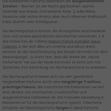
Die kostbarsten Parfums beinhalten die
ausgewähltesten
Zutaten
– Blumen (in der Nacht gepflückten Jasmin,
Lavendel aus Grasse, Damaszener Rose…), edle Hölzer,
Gewürze oder echte Ambra, aber auch silbernen Weihrauch,
Erdöl, Absinth oder Schießpulver.
Die Nischenparfums können die Atmosphäre verschiedener
Orte und unsere persönlichen Geschichten vermitteln. Z. B.
das Unisex Eau de Toilette
Maison Francis Kurkdjian Aqua
Celestia
, in der sich alles um Limette und Minze dreht,
erinnert an die Verschmelzung des blauen Himmels mit dem
Meeresspiegel… Es steht fest, dass die Werke der „Haute
Parfumerie“ nie aus der Mode kommen. Es lohnt sich mit
Sicherheit, Ihre Sammlung um Nischenparfums zu erweitern.
Die Nischenparfums heben sich von den gewöhnlich
hergestellten Parfums durch eine
langjährige Tradition,
prächtige Flakons
, die manchmal mit Edelsteinen verziert
sind, Absenz von chemischen Zusatzstoffen und
ausgezeichnete Haltbarkeit ab. Die manuelle Herstellung in
Kleinserien ist für die Nischenparfums typisch. Talentierte
Schöpfer der Nischenparfums
fangen
in diese Parfums