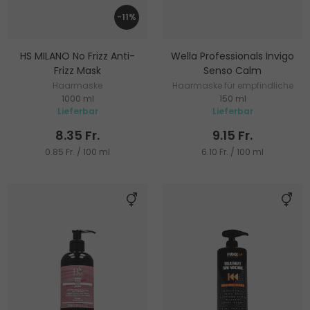
-11%
HS MILANO No Frizz Anti-
Wella Professionals Invigo
Frizz Mask
Senso Calm
Haarmaske
Haarmaske für empfindliche
1000 ml
150 ml
Kopfhaut
Lieferbar
Lieferbar
8.35 Fr.
9.15 Fr.
0.85 Fr. / 100 ml
6.10 Fr. / 100 ml