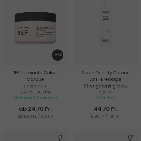
-22%
REF Illuminate Colour
Nioxin Density Defend
Masque
Anti-Breakage
Strengthening Mask
Haarmaske
250 ml
|
500 ml
500 ml
Haarmaske
Lieferbar 2 Varianten
Lieferbar
ab 24.70 Fr.
44.70 Fr.
ab 9.90 Fr. / 100 ml
8.95 Fr. / 100 ml