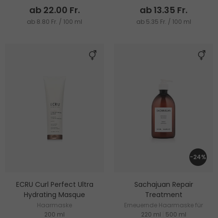
ab 22.00 Fr.
ab 13.35 Fr.
ab 8.80 Fr. / 100 ml
ab 5.35 Fr. / 100 ml
-24%
ECRU Curl Perfect Ultra
Sachajuan Repair
Hydrating Masque
Treatment
Haarmaske
Erneuernde Haarmaske für
200 ml
220 ml
|
500 ml
geschädigtes und