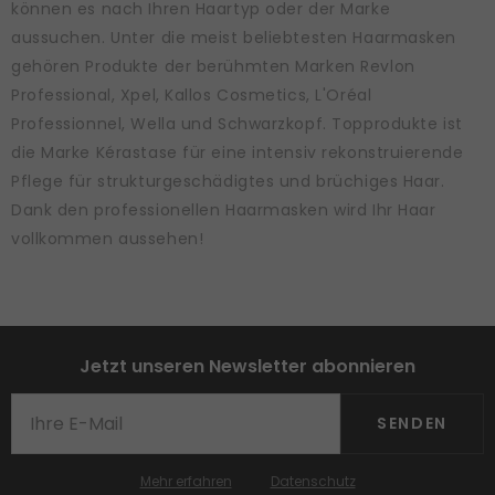
können es nach Ihren Haartyp oder der Marke
aussuchen. Unter die meist beliebtesten Haarmasken
gehören Produkte der berühmten Marken Revlon
Professional, Xpel, Kallos Cosmetics, L'Oréal
Professionnel, Wella und Schwarzkopf. Topprodukte ist
die Marke Kérastase für eine intensiv rekonstruierende
Pflege für strukturgeschädigtes und brüchiges Haar.
Dank den professionellen Haarmasken wird Ihr Haar
vollkommen aussehen!
Jetzt unseren Newsletter abonnieren
SENDEN
Mehr erfahren
Datenschutz