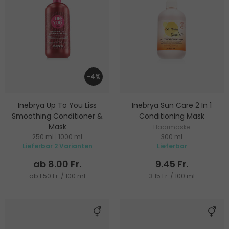
-4%
Inebrya Up To You Liss
Inebrya Sun Care 2 In 1
Smoothing Conditioner &
Conditioning Mask
Mask
Haarmaske
250 ml
|
1000 ml
300 ml
Conditioner
Lieferbar 2 Varianten
Lieferbar
ab 8.00 Fr.
9.45 Fr.
ab 1.50 Fr. / 100 ml
3.15 Fr. / 100 ml