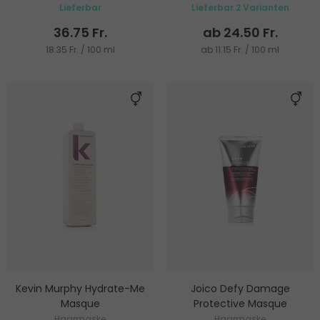
Lieferbar
Lieferbar 2 Varianten
strapaziertes Haar
36.75 Fr.
ab 24.50 Fr.
18.35 Fr. / 100 ml
ab 11.15 Fr. / 100 ml
Kevin Murphy Hydrate-Me
Joico Defy Damage
Masque
Protective Masque
Haarmaske
Haarmaske