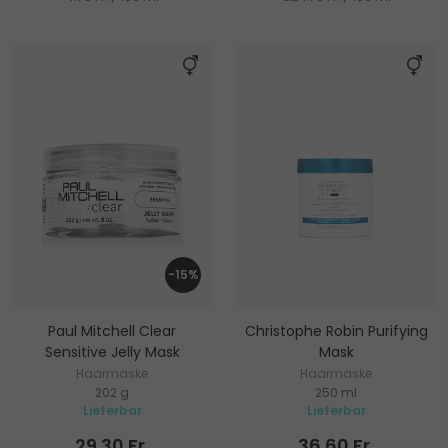
-15%
Paul Mitchell Clear
Christophe Robin Purifying
Sensitive Jelly Mask
Mask
Haarmaske
Haarmaske
202 g
250 ml
Lieferbar
Lieferbar
29.30 Fr.
36.60 Fr.