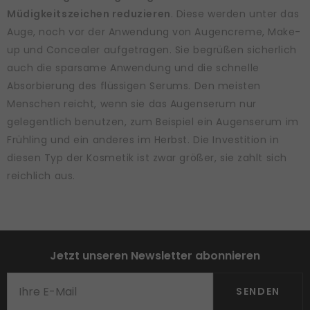
Müdigkeitszeichen reduzieren
. Diese werden unter das
Auge, noch vor der Anwendung von Augencreme, Make-
up und Concealer aufgetragen. Sie begrüßen sicherlich
auch die sparsame Anwendung und die schnelle
Absorbierung des flüssigen Serums. Den meisten
Menschen reicht, wenn sie das Augenserum nur
gelegentlich benutzen, zum Beispiel ein Augenserum im
Frühling und ein anderes im Herbst. Die Investition in
diesen Typ der Kosmetik ist zwar größer, sie zahlt sich
reichlich aus.
Jetzt unseren Newsletter abonnieren
SENDEN