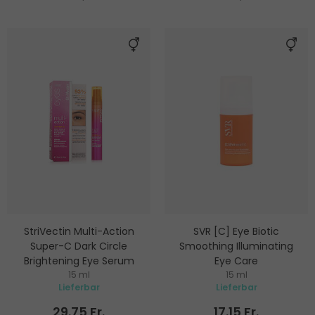
StriVectin Multi-Action
SVR [C] Eye Biotic
Super-C Dark Circle
Smoothing Illuminating
Brightening Eye Serum
Eye Care
15 ml
15 ml
Augenserum
Augenserum
Lieferbar
Lieferbar
29.75 Fr.
17.15 Fr.