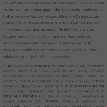
Die weltweit bekannte Marke ESCADA wurde 1978 in München
als Haute Couture Haus gegründet. ESCADA bot hochwertige
Stoffe, perfekte Passformen und stilsichere Designs sowie
professionelle Handwerkskunst zu erschwinglichen Preisen
an. Der erste Duft des Hauses wurde 1990 mit „ESCADA
Margaretha Ley“ lanciert und nach der Designerin und
Gründerin Margaretha Ley benannt. 1993 präsentierte
ESCADA dann den ersten saisonalen Duft „Chiffon Sorbet“,
welcher in einer Limited Edition erschien.
Heute repräsentiert
ESCADA
die Marke mit neuen, modernen
Werten. Glamour auf eine coole Art und Weise, sinnliche
Weiblichkeit sowie moderne Eleganz stehen dabei im
Zentrum ihrer Wiedererkennung. Zu den Klassiker-Parfüms
zählen der elegante und sinnliche Duft
ESCADA MAGNETISM
,
der blumig inspirierte und glücklich machende Duft
ESPECIALLY ESCADA
und der im Jahre 2014 erschienene,
luxuriös-weibliche Duft
ESCADA JOYFUL
, in welchem die
Schönheit und die olfaktorische Geschichte eines