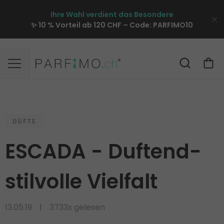
Ihre Wahl verdient das Besondere
✨ 10 % Vorteil ab 120 CHF – Code:
PARFIMO10
DÜFTE
ESCADA - Duftend-
stilvolle Vielfalt
13.05.19
3733x gelesen