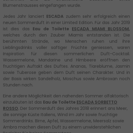
Blumenstrausses eingefangen wurde.
Jedes Jahr lanciert
ESCADA
zudem sehr erfolgreich einen
neuen Sommerduft in einer Limited Edition. Für das Jahr 2019
ist dies das
Eau de Toilette
ESCADA MIAMI BLOSSOM
,
welches durch den Zauber Miamis entstanden ist. Die
berühmten Strände, wo Menschen ruhen und ihre
Lieblingsdrinks voller saftiger Früchte geniessen, waren
Inspiration für diesen sommerlichen Duft-Cocktail.
Wassermelone, Mandarine und Himbeere eröffnen den
fruchtigen Auftakt des Duftes. Ananas, Tiareblume, Jasmin
sowie Tuberose geben dem Duft seinen Charakter. Und in
der Basis wirken Sandelholz, Moschus sowie Ambroxan noch
Stunden nach.
Eine andere Möglichkeit den nahenden Sommer olfaktorisch
einzuläuten ist das
Eau de Toilette
ESCADA SORBETTO
ROSSO
.
Der Sommerduft des Jahres 2018 erinnert ans Meer,
die sonnige Küste Italiens, Wind im Jahr sowie fruchtige
Sommerdrinks. Birne, Apfel, Wassermelone, Meersalz sowie
Ambra machen diesen Duft zu einem unwiderstehlichen