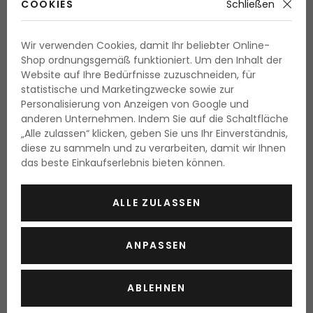
COOKIES
Schließen
Wir verwenden Cookies, damit Ihr beliebter Online-
Shop ordnungsgemäß funktioniert. Um den Inhalt der
Website auf Ihre Bedürfnisse zuzuschneiden, für
statistische und Marketingzwecke sowie zur
Personalisierung von Anzeigen von Google und
anderen Unternehmen. Indem Sie auf die Schaltfläche
„Alle zulassen“ klicken, geben Sie uns Ihr Einverständnis,
diese zu sammeln und zu verarbeiten, damit wir Ihnen
das beste Einkaufserlebnis bieten können.
Das Produkt hat bis jetzt keine Bewertung erhalten.
Bewerten
Sie dieses Produkt als Erster!
ALLE ZULASSEN
PRODUKT BEWERTEN
ANPASSEN
Informationen zur Freigabe von Bewertungen
ABLEHNEN