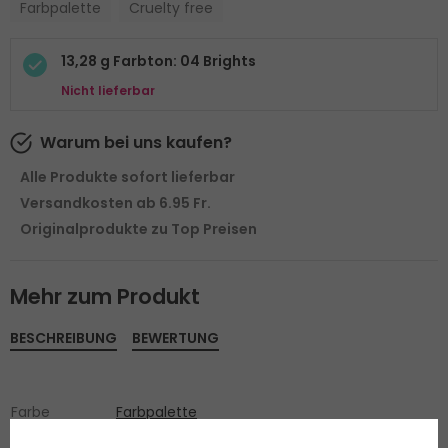
Farbpalette
Cruelty free
13,28 g Farbton: 04 Brights
Nicht lieferbar
Warum bei uns kaufen?
Alle Produkte sofort lieferbar
Versandkosten ab 6.95 Fr.
Originalprodukte zu Top Preisen
Mehr zum Produkt
BESCHREIBUNG
BEWERTUNG
Farbe
Farbpalette
Cruelty free
Ja