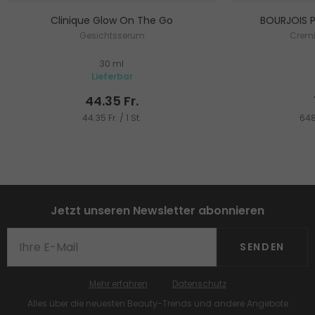
Clinique Glow On The Go
BOURJOIS Pa
Gesichtsserum
Cremi
30 ml
Lieferbar
44.35 Fr.
44.35 Fr. / 1 St.
648
Jetzt unseren Newsletter abonnieren
SENDEN
Mehr erfahren
Datenschutz
Alles über die neuesten Beauty-Trends und andere Angebote