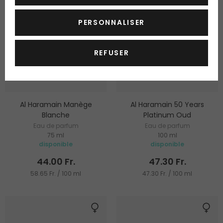
PERSONNALISER
REFUSER
Al Haramain Manège
Al Haramain 50 Years
Blanche
Platinum Oud
Eau de parfum
Eau de parfum
75 ml
100 ml
disponible
disponible
44.00 Fr.
47.30 Fr.
58.65 Fr. / 100 ml
47.30 Fr. / 100 ml