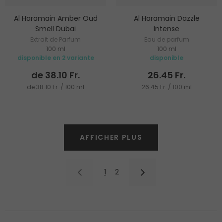
Al Haramain Amber Oud
Al Haramain Dazzle
Smell Dubai
Intense
Extrait de Parfum
Eau de parfum
100 ml
100 ml
disponible en 2 variante
disponible
de 38.10 Fr.
26.45 Fr.
de 38.10 Fr. / 100 ml
26.45 Fr. / 100 ml
AFFICHER PLUS
1
2