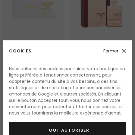
COOKIES
Fermer
Al Haramain Dazzle
Al Haramain Amber Oud
Ruby Edition
Eau de parfum
Nous utilisons des cookies pour aider votre boutique en
Eau de parfum
100 ml
120 ml
ligne préférée à fonctionner correctement, pour
disponible
disponible
adapter le contenu du site à vos besoins, à des fins
statistiques et de marketing et pour personnaliser les
26.90 Fr.
53.75 Fr.
annonces de Google et d'autres sociétés. En cliquant
26.90 Fr. / 100 ml
44.80 Fr. / 100 ml
sur le bouton Accepter tout, vous nous donnez votre
consentement pour collecter et traiter ces cookies et
nous vous fournirons la meilleure expérience d'achat.
TOUT AUTORISER