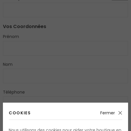
Vos Coordonnées
Prénom
Nom
Téléphone
COOKIES
Fermer
Adresse
Nous utilisons des cookies pour aider votre boutique en
Nom de rue et N°