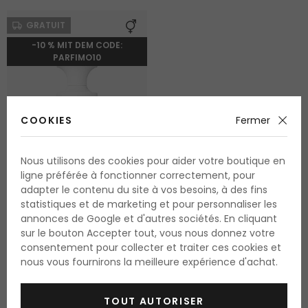
GRATUIT
-10 % MIT DEM CODE:
PARFIMO10
COOKIES
Fermer
Nous utilisons des cookies pour aider votre boutique en
ligne préférée à fonctionner correctement, pour
adapter le contenu du site à vos besoins, à des fins
statistiques et de marketing et pour personnaliser les
BORNTOSTANDOUT Dirty
annonces de Google et d'autres sociétés. En cliquant
Rice
sur le bouton Accepter tout, vous nous donnez votre
Eau de parfum
consentement pour collecter et traiter ces cookies et
50 ml
nous vous fournirons la meilleure expérience d'achat.
disponible
127.65 Fr.
TOUT AUTORISER
255.30 Fr. / 100 ml