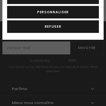
PERSONNALISER
REFUSER
Envoyer des nouveautés et des réductions par e-
mail
ENVOYER
En savoir plus
RGPD
Tout savoir sur les dernières tendances beauté et autres offres
spéciales.
Parfimo
Mieux nous connaître