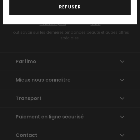
REFUSER
ENVOYER
En savoir plus
RGPD
Tout savoir sur les dernières tendances beauté et autres offres
spéciales.
Parfimo
Mieux nous connaître
Transport
Paiement en ligne sécurisé
Contact