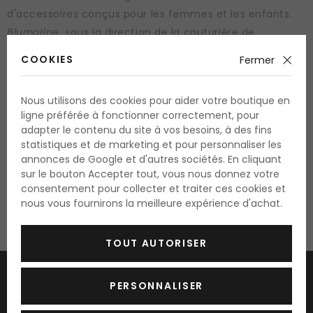
d'accessoires conçus pour les femmes et les enfants.
Blumarine
, sous la direction de la couturière de
renommée internationale Anny Molinari, proposent de
COOKIES
Fermer
fantastiques modèles de robes hautes en couleur. La
marque italienne Blumarine peut être également fière
Nous utilisons des cookies pour aider votre boutique en
de sa ligne de parfums. La première
fragrance
ligne préférée à fonctionner correctement, pour
Blumarine
fit son entrée sur le marché en 1988. Les
adapter le contenu du site à vos besoins, à des fins
parfums uniques Blumarine entretiennent l'image de la
statistiques et de marketing et pour personnaliser les
annonces de Google et d'autres sociétés. En cliquant
marque, ils sont exceptionnels, originaux et sauront
sur le bouton Accepter tout, vous nous donnez votre
satisfaire immédiatement tous ceux qui les auront
consentement pour collecter et traiter ces cookies et
essayés.
nous vous fournirons la meilleure expérience d'achat.
TOUT AUTORISER
Envoyer des nouveautés et des réductions par e-
PERSONNALISER
mail