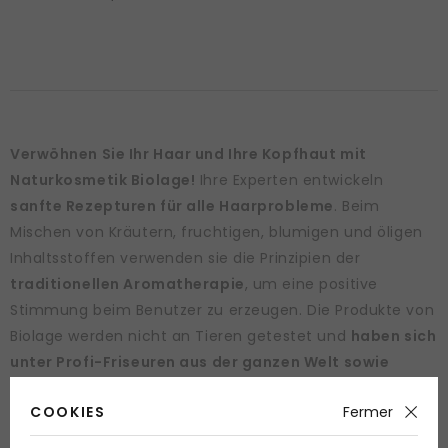
Verwöhnen Sie Ihr Haar und Ihre Kopfhaut mit
Naturkosmetik Biolage!
Ihre Experten entwickeln
sanfte Rezepturen für alle Haarprobleme
. Beim
Mischen von Kräutern, fruchtigen, blumigen und öligen
Inhaltsstoffen verwenden sie die Prinzipien der
traditionellen Aromatherapie
, um eine positive
Stimmung beim Benutzer zu erzeugen. Die Produkte von
Biolage werden nicht an Tieren getestet und
haben sich
unter Profi-Friseuren aus der ganzen Welt sowie
normalen Benutzern bewährt
. Sie werden Biolage
COOKIES
Fermer
bestimmt auch lieben.