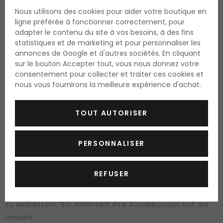
Biolage: Für natürlich schönes
Nous utilisons des cookies pour aider votre boutique en
Haar
ligne préférée à fonctionner correctement, pour
adapter le contenu du site à vos besoins, à des fins
statistiques et de marketing et pour personnaliser les
Die Marke Biolage wurde im Jahr 1990
auf Initiative des
annonces de Google et d'autres sociétés. En cliquant
Friseurs und Unternehmers Arnie Miller als
Naturlinie
der
sur le bouton Accepter tout, vous nous donnez votre
consentement pour collecter et traiter ces cookies et
renommierten amerikanischen Marke Matrix gegründet.
nous vous fournirons la meilleure expérience d'achat.
Von Anfang an inspirierte sie sich von natürlichen
Inhaltsstoffen, insbesondere Pflanzenstoffen. Sie
TOUT AUTORISER
beeindruckte sofort mit ihrer weißen Verpackung und
dem charakteristischen Duft. Heutzutage ist Biolage
ein
weltweit führendes Unternehmen in der
PERSONNALISER
professionellen Haarpflege
. Es bietet leistungsstarke
Produkte in professioneller Qualität aus natürlichen
REFUSER
Quellen an. Die Marke Biolage verpflichtet sich, ihre
Rezepturen und die allgemeine Nachhaltigkeit ständig
zu verbessern. Sie minimiert ihre Auswirkungen auf die
Umwelt.