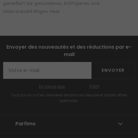
genießen Sie gesünderes, kräftigeres und
widerstandsfähiges Haar.
Envoyer des nouveautés et des réductions par e-
mail
ENVOYER
En savoir plus
RGPD
Tout savoir sur les dernières tendances beauté et autres offres
spéciales.
Parfimo