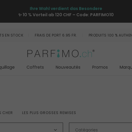
Ihre Wahl verdient das Besondere
✨ 10 % Vorteil ab 120 CHF – Code:
PARFIMO10
TS EN STOCK
FRAIS DE PORT 6.95 FR.
PRODUITS 100 % AUTHE
uillage
Coffrets
Nouveautés
Promos
Marq
US CHER
LES PLUS GROSSES REMISES
Catégories