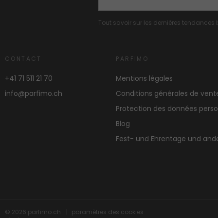
Tout savoir sur les dernières tendances b
CONTACT
PARFIMO
+41 71 511 21 70
Mentions légales
info@parfimo.ch
Conditions générales de ven
Protection des données perso
Blog
Fest- und Ehrentage und and
© 2026
parfimo.ch
paramètres des cookies