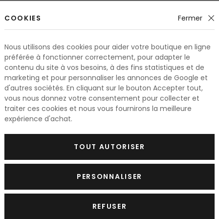
0 ml
60 ml
|
125 ml
de 8.25 Fr.
de 
COOKIES
Fermer
e en
disponible en
de 8.25 Fr. / 100 ml
de 13.40 
2 variante
Nous utilisons des cookies pour aider votre boutique en ligne
préférée à fonctionner correctement, pour adapter le
contenu du site à vos besoins, à des fins statistiques et de
marketing et pour personnaliser les annonces de Google et
d'autres sociétés. En cliquant sur le bouton Accepter tout,
vous nous donnez votre consentement pour collecter et
 l'univers de produits de beauté.
Bi-Oil
a obtenu 224 prix d
traiter ces cookies et nous vous fournirons la meilleure
expérience d'achat.
 société est à Johannesburg. L'huile de soin miraculeuse aux
gnes de vieillissement et depuis 1987, l'
huile Bi-Oil
est deven
TOUT AUTORISER
PERSONNALISER
 bénéfiques des extraits de plantes et d'huile spéciale qui a
tés dermatologiquement. La
marque Bi-Oil
est respectueuse d
REFUSER
pendant la fabrication de produits cosmétiques. Dites adieu