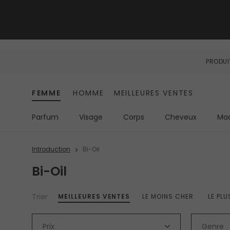
PRODUI
FEMME
HOMME
MEILLEURES VENTES
Parfum
Visage
Corps
Cheveux
Maq
Introduction
Bi-Oil
Bi-Oil
Trier
MEILLEURES VENTES
LE MOINS CHER
LE PL
Prix
Genre