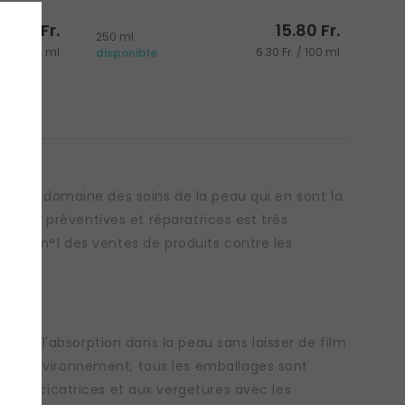
8.05 Fr.
15.80 Fr.
250 ml
Fr. / 100 ml
6.30 Fr. / 100 ml
disponible
ans le domaine des soins de la peau qui en sont la
 vertus préventives et réparatrices est très
ue le n°1 des ventes de produits contre les
ssure l'absorption dans la peau sans laisser de film
e l'environnement, tous les emballages sont
x aux cicatrices et aux vergetures avec les