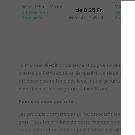
60 ml
|
125 ml
|
200 ml
100 ml
|
20
de 8.25 Fr.
disponible en
disponibl
de 13.70 Fr. / 100 ml
3 variante
2 variante
La marque
Bi-Oil
a rapidement gagné sa place dans
preuve de l'efficacité et de qualité. Le siège de la
efficace contre les cicatrices, les vergetures, les si
cicatrices et les vergetures dans 18 pays.
Pour une peau parfaite
Les
produits cosmétiques Bi-Oil
associent les effets
gras. Tous les produits de cette marque sont tes
recyclables et ne produit pas d'émissions nocives 