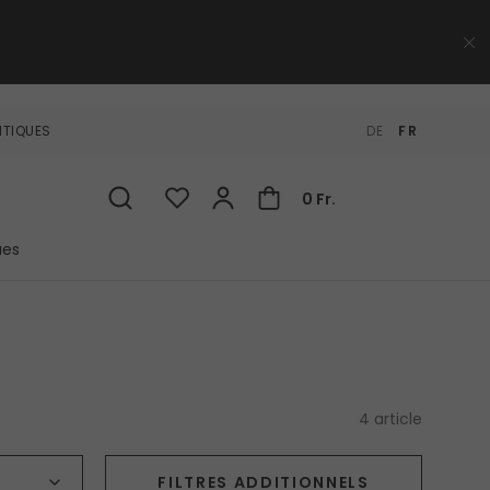
NTIQUES
DE
FR
0 Fr.
ues
4 article
Type de produit
FILTRES ADDITIONNELS