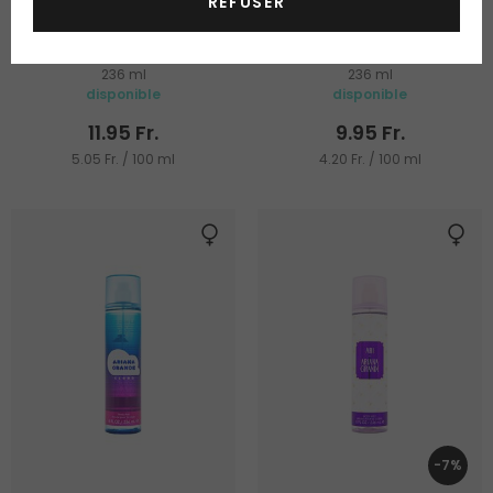
REFUSER
Ariana Grande Moonlight
Ariana Grande Sweet Like
Candy
Spray corps
Spray corps
236 ml
236 ml
disponible
disponible
11.95 Fr.
9.95 Fr.
5.05 Fr. / 100 ml
4.20 Fr. / 100 ml
-7%