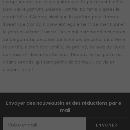
comprend des notes de guimauve. Le parfum Ari a été
suivi par le
parfum unisexe Frankie
, nommé d'après le
demi-frère d'Ariana, ainsi que le parfum pour femme
Sweet Like Candy. Il convient également de mentionner
le
parfum Ariana Grande Cloud
qui comprend des notes
de bergamote, de poire, de lavande, de coco, de crème
fouettée, d'orchidée vanille, de praliné, de noix de coco,
de musc et des notes boisées. Découvrez les parfums
Ariana Grande qui sont pleins de bonheur, de vie et
d'optimisme !
Envoyer des nouveautés et des réductions par e-
mail
ENVOYER