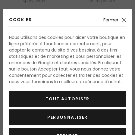
Spray corps
Eau de parfum
236 ml
100 ml
disponible
disponible
COOKIES
Fermer
11.95 Fr.
39.60 Fr.
5.05 Fr. / 100 ml
39.60 Fr. / 100 ml
Nous utilisons des cookies pour aider votre boutique en
ligne préférée à fonctionner correctement, pour
adapter le contenu du site à vos besoins, à des fins
statistiques et de marketing et pour personnaliser les
annonces de Google et d'autres sociétés. En cliquant
sur le bouton Accepter tout, vous nous donnez votre
consentement pour collecter et traiter ces cookies et
nous vous fournirons la meilleure expérience d'achat.
TOUT AUTORISER
PERSONNALISER
-15%