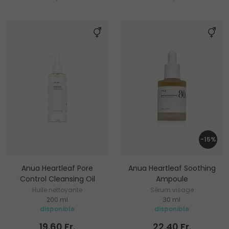
-15%
Anua Heartleaf Pore
Anua Heartleaf Soothing
Control Cleansing Oil
Ampoule
Huile nettoyante
Sérum visage
200 ml
30 ml
disponible
disponible
19.60 Fr.
22.40 Fr.