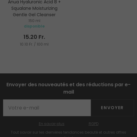
Anua Hyaluronic Acid 8 +
Squalane Moisturizing
Gentle Gel Cleanser
150 ml
Gel nettoyant
disponible
15.20 Fr.
10.10 Fr. / 100 ml
Envoyer des nouveautés et des réductions par e-
mail
ENVOYER
En savoir plus
RGPD
Tout savoir sur les dernières tendances beauté et autres offres