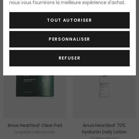
nous vous fournirons la meilleure expérience d'achat.
disponible
disponible
22.95 Fr.
23.75 Fr.
TOUT AUTORISER
45.85 Fr. / 100 ml
9.50 Fr. / 100 ml
PERSONNALISER
REFUSER
Anua Heartleaf Clear Pad
Anua Heartleaf 70%
Hyaluron Daily Lotion
Lingettes nettoyantes
Crème de jour