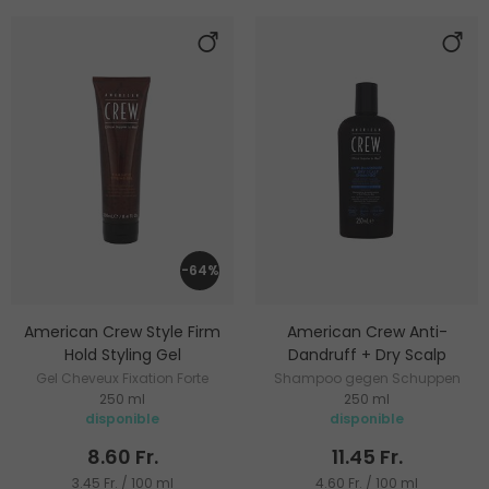
-64%
American Crew Style Firm
American Crew Anti-
Hold Styling Gel
Dandruff + Dry Scalp
Gel Cheveux Fixation Forte
Shampoo gegen Schuppen
250 ml
250 ml
und trockene Kopfhaut
disponible
disponible
8.60 Fr.
11.45 Fr.
3.45 Fr. / 100 ml
4.60 Fr. / 100 ml