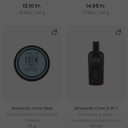
13.10 Fr.
14.95 Fr.
15.40 Fr. / 100 g
17.55 Fr. / 100 g
American Crew Fiber
American Crew 3-IN-1
Produit Coiffant et Texturisant
Shampooing, Après-
Cheveux
Shampooing et Gel Douche 3
85 g
250 ml
en 1