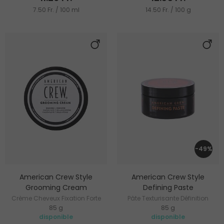
7.50 Fr. / 100 ml
14.50 Fr. / 100 g
-49%
American Crew Style
American Crew Style
Grooming Cream
Defining Paste
Crème Cheveux Fixation Forte
Pâte Texturisante Définition
85 g
85 g
Cheveux
disponible
disponible