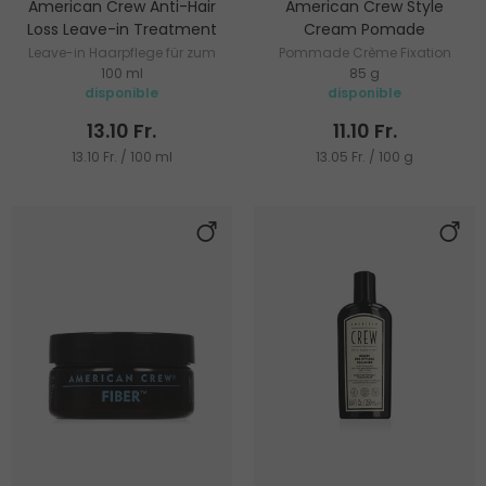
American Crew Anti-Hair
American Crew Style
Loss Leave-in Treatment
Cream Pomade
Leave-in Haarpflege für zum
Pommade Crème Fixation
100 ml
85 g
Ausfall neigendes Haar
Légère
disponible
disponible
13.10 Fr.
11.10 Fr.
13.10 Fr. / 100 ml
13.05 Fr. / 100 g