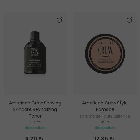
American Crew Shaving
American Crew Style
Skincare Revitalizing
Pomade
Toner
Pommade Haute Brillance
150 ml
85 g
Soin après-rasage
Cheveux
disponible
disponible
11.20 Fr.
12.35 Fr.