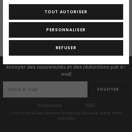
TOUT AUTORISER
PERSONNALISER
REFUSER
Envoyer des nouveautés et des réductions par e-
mail
ENVOYER
En savoir plus
RGPD
Tout savoir sur les dernières tendances beauté et autres offres
spéciales.